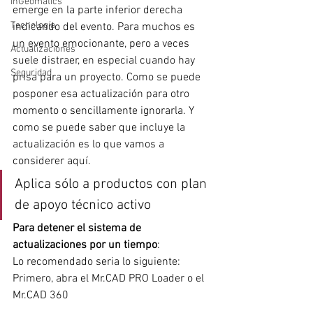
InGeomatics
emerge en la parte inferior derecha 
Tecnología
indicando del evento. Para muchos es 
un evento emocionante, pero a veces 
Actualizaciones
suele distraer, en especial cuando hay 
Seguridad
prisa para un proyecto. Como se puede 
posponer esa actualización para otro 
momento o sencillamente ignorarla. Y 
como se puede saber que incluye la 
actualización es lo que vamos a 
considerer aquí.
Aplica sólo a productos con plan 
de apoyo técnico activo
Para detener el sistema de 
actualizaciones por un tiempo
:
Lo recomendado seria lo siguiente:
Primero, abra el Mr.CAD PRO Loader o el 
Mr.CAD 360