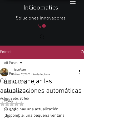
InGeomatics
Soluciones innovadoras
Entrada
All Posts
migueRami
All Posts
21 nov 2024
2 min de lectura
Cómo manejar las
CMS IntelliCAD
actualizaciones automáticas
Especificaciones
Actualizado:
20 feb
Ayuda
Obtuvo NaN de 5 estrellas.
Cuando hay una actualización 
Mr.CAD
disponible, una pequeña ventana 