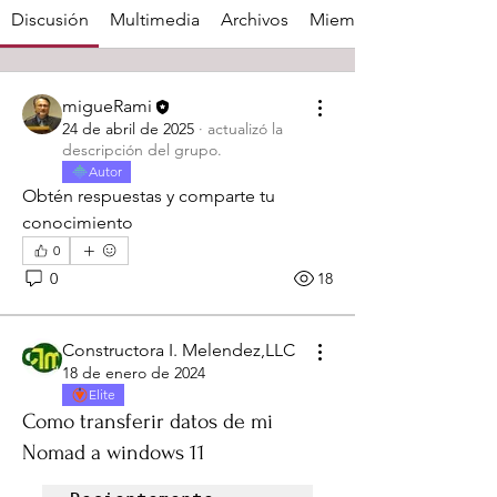
Discusión
Multimedia
Archivos
Miembros
migueRami
24 de abril de 2025
·
actualizó la
descripción del grupo.
Autor
Obtén respuestas y comparte tu 
conocimiento
0
0
18
Constructora I. Melendez,LLC
18 de enero de 2024
Elite
Como transferir datos de mi
Nomad a windows 11