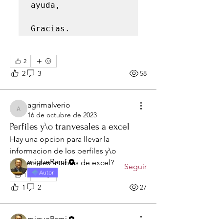
ayuda,

Gracias.
2
2
3
58
Acerca de
agrimalverio
Obtén respuestas y comparte tu
agrimalverio
16 de octubre de 2023
conocimiento
Perfiles y\o tranvesales a excel
Hay una opcion para llevar la 
Miembros
informacion de los perfiles y\o 
migueRami
tranversales a tablas de excel?
Seguir
Autor
1
Ver todos los miembros (1)
1
2
27
migueRami