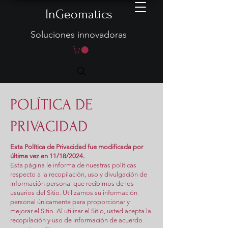
InGeomatics
Soluciones innovadoras
POLÍTICA DE
PRIVACIDAD
Esta Política de Privacidad fue modificada por
última vez en 11/18/
2024.
Esta página le informa de nuestras políticas
respecto a la recopilación, uso y divulgación de
información personal que recibimos de los
usuarios del Sitio. Utilizamos su información
personal únicamente para proporcionar y
mejorar el Sitio. Al utilizar el Sitio, usted acepta la
recopilación y uso de información de acuerdo