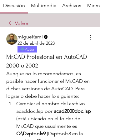
Discusión
Multimedia
Archivos
Miembros
Volver
migueRami
22 de abril de 2023
Autor
Mr.CAD Profesional en AutoCAD
2000 o 2002
Aunque no lo recomendamos, es 
posible hacer funcionar el Mr.CAD en 
dichas versiones de AutoCAD. Para 
lograrlo debe hacer lo siguiente:
Cambiar el nombre del archivo 
acaddoc.lsp por 
acad2000doc.lsp
(está ubicado en el folder de 
Mr.CAD que usualmente es 
C:\Dvptools9
 (Dvptools8 en la 