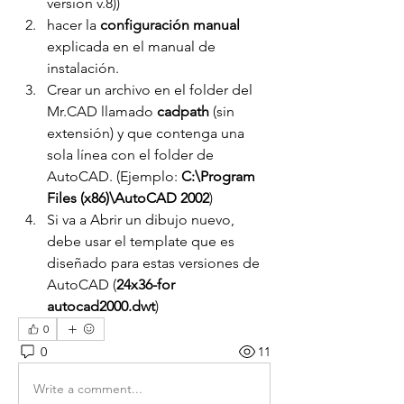
versión v.8))
hacer la 
configuración manual
explicada en el manual de 
instalación.
Crear un archivo en el folder del 
Mr.CAD llamado 
cadpath
 (sin 
extensión) y que contenga una 
sola línea con el folder de 
AutoCAD. (Ejemplo: 
C:\Program 
Files (x86)\AutoCAD 2002
)
Si va a Abrir un dibujo nuevo, 
debe usar el template que es 
diseñado para estas versiones de 
AutoCAD (
24x36-for 
autocad2000.dwt
)
0
0
11
Write a comment...