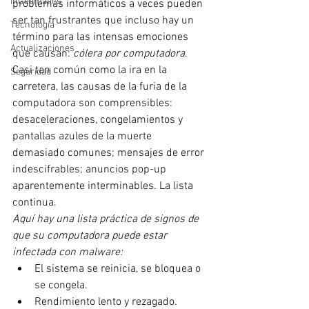
InGeomatics
problemas informáticos a veces pueden 
ser tan frustrantes que incluso hay un 
Tecnología
término para las intensas emociones 
Actualizaciones
que causan: 
cólera por computadora
. 
Casi tan común como la ira en la 
Seguridad
carretera, las causas de la furia de la 
computadora son comprensibles: 
desaceleraciones, congelamientos y 
pantallas azules de la muerte 
demasiado comunes; mensajes de error 
indescifrables; anuncios pop-up 
aparentemente interminables. La lista 
continua.
Aquí hay una lista práctica de signos de 
que su computadora puede estar 
infectada con malware:
El sistema se reinicia, se bloquea o 
se congela.
Rendimiento lento y rezagado.