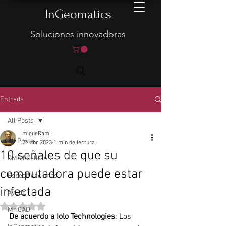
InGeomatics
Soluciones innovadoras
Entrada
All Posts
migueRami
All Posts
21 abr 2023
1 min de lectura
10 señales de que su
CMS IntelliCAD
computadora puede estar
Especificaciones
infectada
Ayuda
Obtuvo NaN de 5 estrellas.
Mr.CAD
De acuerdo a Iolo Technologies
: Los 