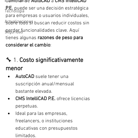
Cambiar de 
AutoCAD
 a 
CMS IntelliCAD 
InGeomatics
P.E.
 puede ser una decisión estratégica 
Tecnología
para empresas o usuarios individuales, 
Actualizaciones
sobre todo si buscan reducir costos sin 
perder funcionalidades clave. Aquí 
Seguridad
tienes algunas 
razones de peso para 
considerar el cambio
:
🔧 1. 
Costo significativamente 
menor
AutoCAD
 suele tener una 
suscripción anual/mensual 
bastante elevada.
CMS IntelliCAD P.E.
 ofrece licencias 
perpetuas.
Ideal para las empresas, 
freelancers, o instituciones 
educativas con presupuestos 
limitados.