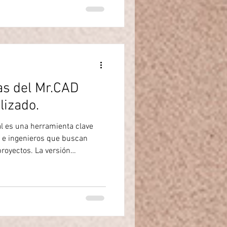
é sirve? Mr.CAD 360 es un
por computadora (CAD) que se
as del Mr.CAD
lizado.
al es una herramienta clave
s e ingenieros que buscan
proyectos. La versión
mejoras que no solo facilitan
mbién ofrecen beneficios claros
omo para quienes ya utilizan
ículo explica las ventajas
oras pueden transformar la