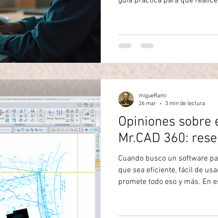
guía práctica para que realice
Profesional 10 sin complicaciones. Este proceso es sencillo,
rápido y te permitirá aprovec
que Mr.CAD tiene para ofrecer
Profesional 10? Actualizar tu
cuestión de tener la última ve
produc
migueRami
26 mar
3 min de lectura
Opiniones sobre 
Mr.CAD 360: res
Cuando busco un software par
que sea eficiente, fácil de us
promete todo eso y más. En es
experiencia y opiniones sobre
topografía, ingeniería, arquite
análisis te será útil para deci