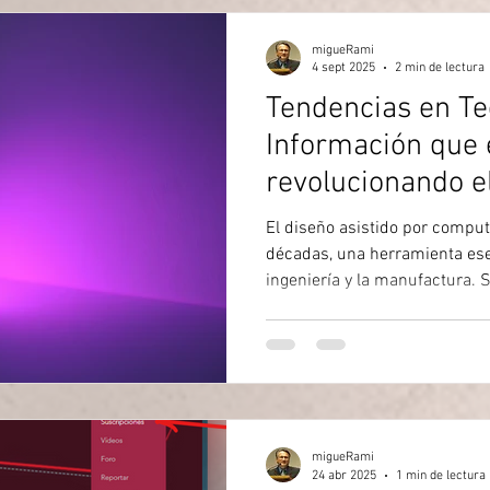
migueRami
4 sept 2025
2 min de lectura
Tendencias en Te
Información que 
revolucionando e
El diseño asistido por comput
décadas, una herramienta esen
ingeniería y la manufactura. 
años, la convergencia de nuev
información está transforma
en que los profesionales conc
sus proyectos.
migueRami
24 abr 2025
1 min de lectura