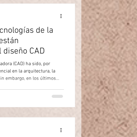
cnologías de la
están
l diseño CAD
adora (CAD) ha sido, por
cial en la arquitectura, la
Sin embargo, en los últimos
as tecnologías de la
ndo profundamente la manera
iben, desarrollan y gestionan