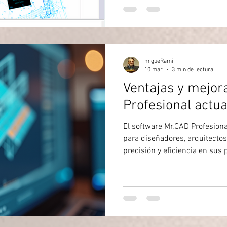
¿Qué es Mr.CAD 360 y para qu
software de diseño asistido 
enfoca en facilitar
migueRami
10 mar
3 min de lectura
Ventajas y mejor
Profesional actua
El software Mr.CAD Profesion
para diseñadores, arquitecto
precisión y eficiencia en sus 
actualizada trae una serie de 
el trabajo diario, sino que ta
tanto para nuevos usuarios c
versiones anteriores. Este art
principales y cómo estas mej
experiencia de trabajo con