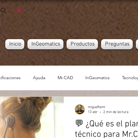
Inicio
InGeomatics
Productos
Preguntas
ificaciones
Ayuda
Mr.CAD
InGeomatics
Tecnolo
migueRami
13 abr
2 min de lectura
💬 ¿Qué es el pl
técnico para Mr.