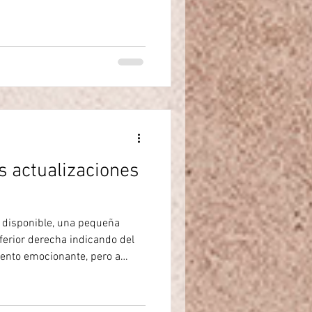
 actualizaciones
 disponible, una pequeña
ferior derecha indicando del
ento emocionante, pero a
cial cuando hay prisa para un
oner esa actualización para
 ignorarla. Y como se puede