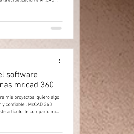
s la actualización a Mr.CAD
har todas las nuevas funciones
. ¿Por qué actualizar a Mr.CAD
 software no es solo una
rsión. Es una inversión en tu
el software
eñas mr.cad 360
a mis proyectos, quiero algo
ar y confiable . Mr.CAD 360
te artículo, te comparto mi
 este programa. Si trabajas en
ctura o delineación, este
dir si Mr.CAD 360 es para ti.