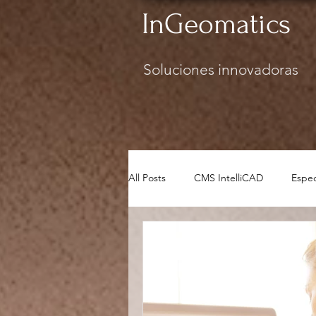
InGeomatics
Soluciones innovadoras
All Posts
CMS IntelliCAD
Espec
Seguridad