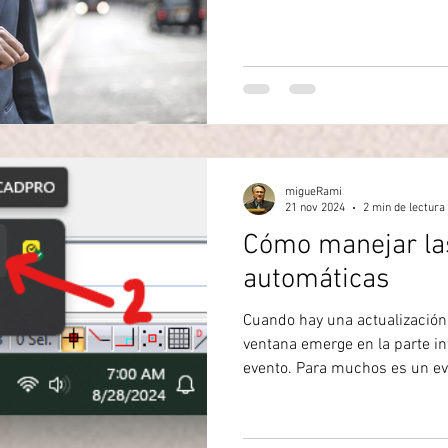
migueRami
21 nov 2024
2 min de lectura
Cómo manejar las
automáticas
Cuando hay una actualización
ventana emerge en la parte in
evento. Para muchos es un ev
veces suele distraer, en espe
proyecto. Como se puede posp
otro momento o sencillamente