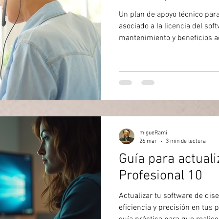
Un plan de apoyo técnico para
asociado a la licencia del sof
mantenimiento y beneficios a
determinado. Es parecido a u
ayudará cuando hay problema
migueRami
26 mar
3 min de lectura
Guía para actual
Profesional 10
Actualizar tu software de dis
eficiencia y precisión en tus