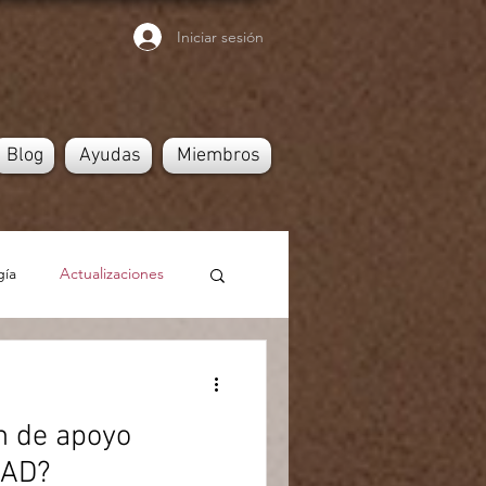
Iniciar sesión
Blog
Ayudas
Miembros
gía
Actualizaciones
an de apoyo
CAD?