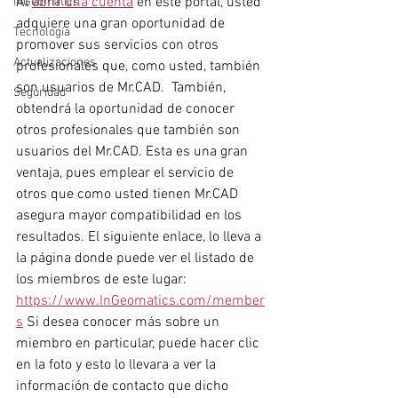
Al 
abrir una cuenta
 en este portal, usted 
InGeomatics
adquiere una gran oportunidad de 
Tecnología
promover sus servicios con otros 
Actualizaciones
profesionales que, como usted, también 
son usuarios de Mr.CAD.  También, 
Seguridad
obtendrá la oportunidad de conocer 
otros profesionales que también son 
usuarios del Mr.CAD. Esta es una gran 
ventaja, pues emplear el servicio de 
otros que como usted tienen Mr.CAD 
asegura mayor compatibilidad en los 
resultados. El siguiente enlace, lo lleva a 
la página donde puede ver el listado de 
los miembros de este lugar: 
https://www.InGeomatics.com/member
s
 Si desea conocer más sobre un 
miembro en particular, puede hacer clic 
en la foto y esto lo llevara a ver la 
información de contacto que dicho 