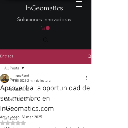
InGeomatics
Soluciones innovadoras
Entrada
All Posts
migueRami
All Posts
8 jul 2023
2 min de lectura
Aprovecha la oportunidad de
CMS IntelliCAD
ser miembro en
Especificaciones
InGeomatics.com
Ayuda
Actualizado:
26 mar 2025
Mr.CAD
Obtuvo NaN de 5 estrellas.