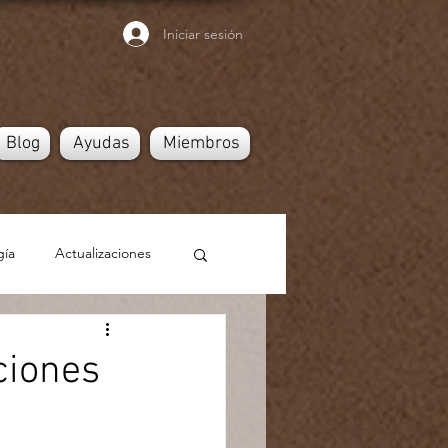
Iniciar sesión
Blog
Ayudas
Miembros
gía
Actualizaciones
ciones