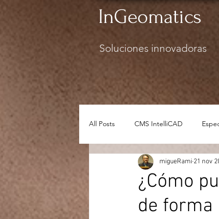
InGeomatics
Soluciones innovadoras
All Posts
CMS IntelliCAD
Espec
migueRami
21 nov 2
Seguridad
¿Cómo pue
de forma