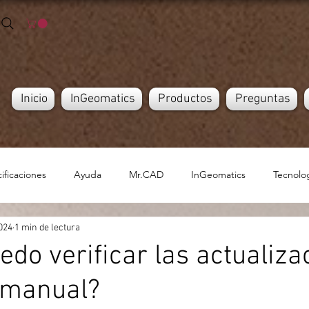
Inicio
InGeomatics
Productos
Preguntas
ificaciones
Ayuda
Mr.CAD
InGeomatics
Tecnolo
024
1 min de lectura
do verificar las actualiza
 manual?