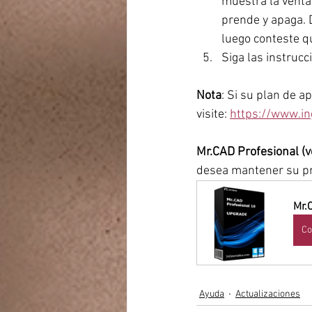
muestra la ventan
prende y apaga. D
luego conteste qu
Siga las instrucc
Nota
: Si su plan de a
visite: 
https://www.i
Mr.CAD Profesional (v
desea mantener su pro
Mr.
Co
Ayuda
Actualizaciones