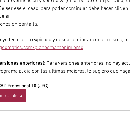
a de verificación y solo se ve (en el borde de la pantalla) u
e ser ese el caso, para poder continuar debe hacer clic en 
e sí.
iones en pantalla.
poyo técnico ha expirado y desea continuar con el mismo, le
ngeomatics.com/planesmantenimiento
ersiones anteriores)
: Para versiones anteriores, no hay actu
grama al día con las últimas mejoras, le sugiero que hag
CAD Profesional 10 (UPG)
mprar ahora