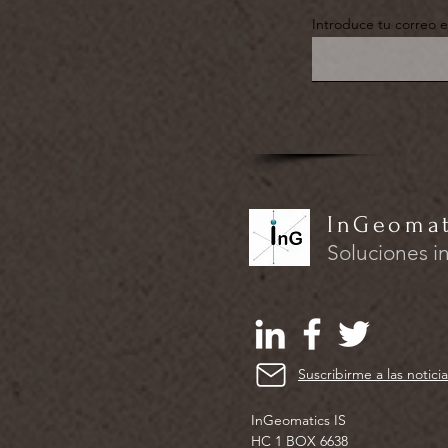
Introduce tu correo e
InGeomati
Soluciones i
Suscribirme a las noticia
InGeomatics IS
HC 1 BOX 6638