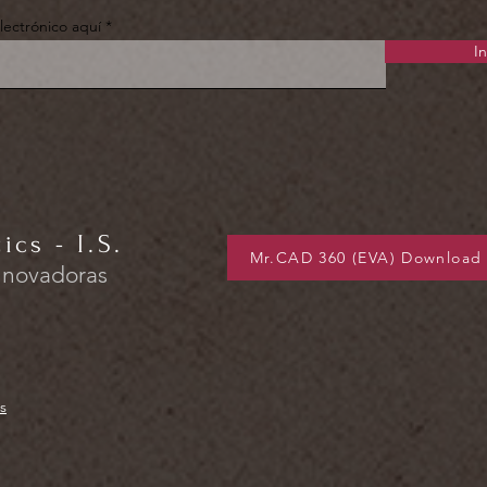
lectrónico aquí
In
cs - I.S.
Mr.CAD 360 (EVA) Download
nnovadoras
s