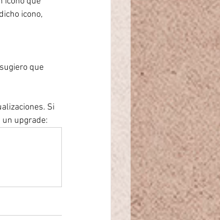
n icono que 
dicho icono, 
 sugiero que 
alizaciones. Si 
a un upgrade: