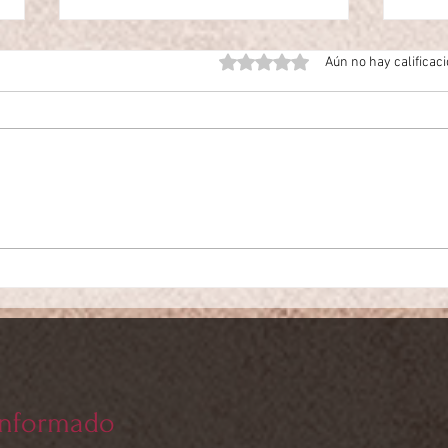
Obtuvo 0 de 5 estrellas.
Aún no hay calificac
Actualizaciones al Mr.CAD PRO-
Actua
10
- 20
informado