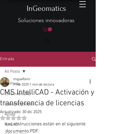
InGeomatics
Soluciones innovadoras
Entrada
All Posts
migueRami
All Posts
7 feb 2025
1 min de lectura
CMS IntelliCAD - Activación y
CMS IntelliCAD
transferencia de licencias
Especificaciones
Actualizado:
30 dic 2025
Ayuda
Obtuvo NaN de 5 estrellas.
Las instrucciones están en el siguiente 
Mr.CAD
documento PDF: