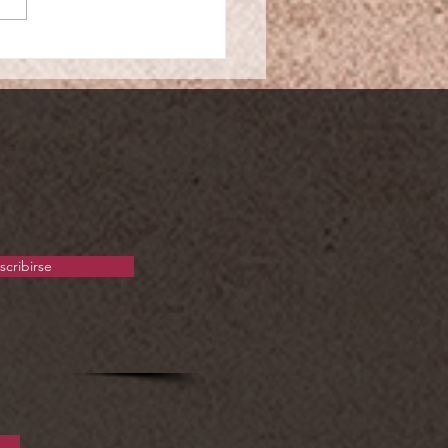
25
scribirse