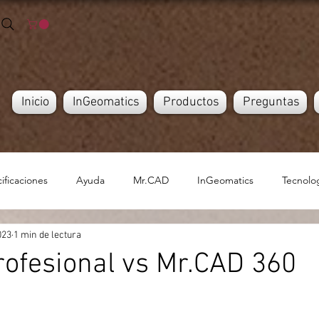
Inicio
InGeomatics
Productos
Preguntas
ificaciones
Ayuda
Mr.CAD
InGeomatics
Tecnolo
023
1 min de lectura
ofesional vs Mr.CAD 360
ellas.