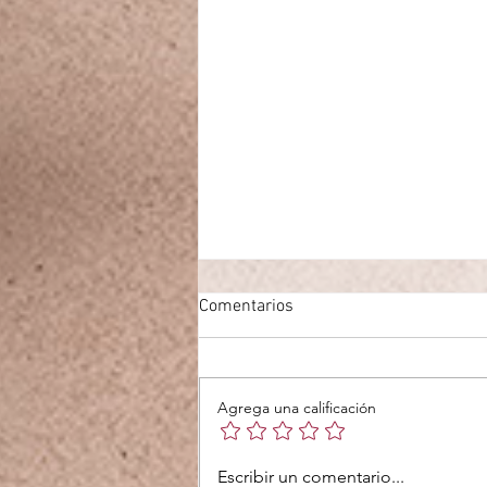
Comentarios
Agrega una calificación
Características del Mr.CAD 360
Escribir un comentario...