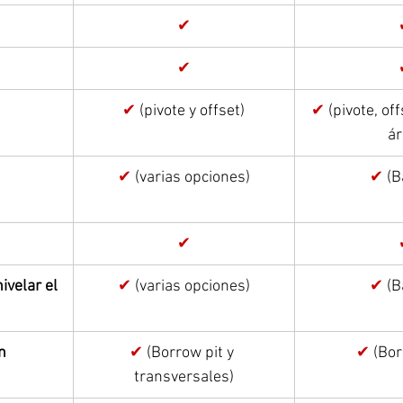
✔
✔
✔ 
(pivote y offset)
✔ 
(pivote, off
ár
 
✔ 
(varias opciones)
✔ 
(B
✔
velar el 
✔ 
(varias opciones)
✔ 
(B
n
✔ 
(Borrow pit y 
✔ 
(Bor
transversales)