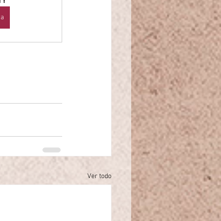
1Y
ra
Ver todo