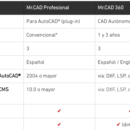
Mr.CAD Profesional
Mr.CAD 360
Para AutoCAD® (plug-in)
CAD Autónom
Convencional*
1 y 3 años
3
3
Español
Español / Engl
 AutoCAD®
2004 o mayor
via: DXF, LSP,
 CMS 
10.0 o mayor
via: DXF, LSP,
✔
✔
✔ 
(di