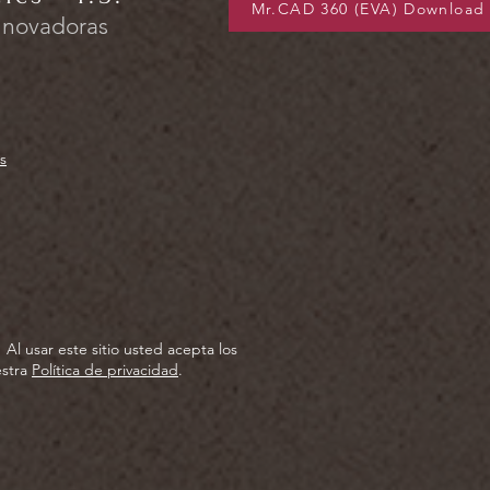
Mr.CAD 360 (EVA) Download
nnovadoras
s
.
Al usar este sitio usted acepta los
estra
Política de privacidad
.