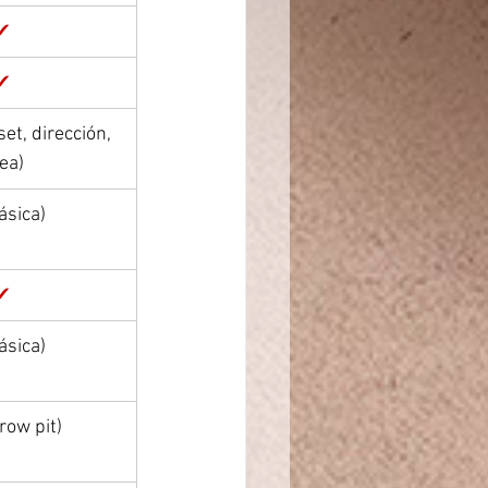
✔
✔
set, dirección, 
ea)
ásica)
✔
ásica)
row pit)