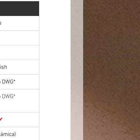
o
ish
 o DWG*
 o DWG*
✔
námica)