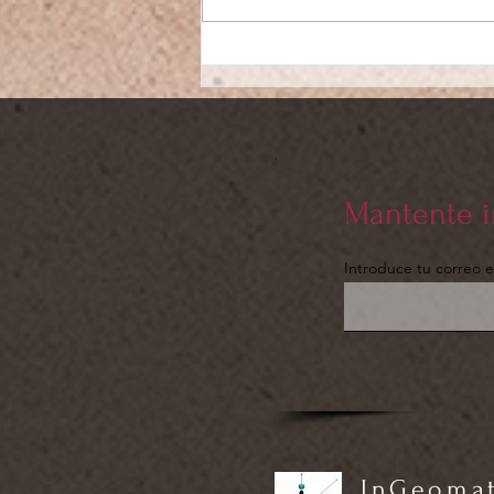
Mantente 
Introduce tu correo e
InGeomati