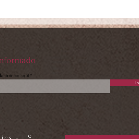
10
- 20
informado
lectrónico aquí
In
cs - I.S.