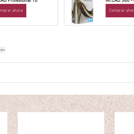
CAD Profesional 10
Mr.CAD 360 -
mprar ahora
Comprar aho
ión