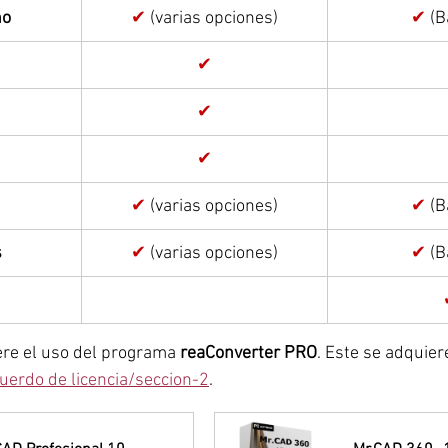
no
✔ 
(varias opciones)
✔ 
(B
✔
✔
✔
✔ 
(varias opciones)
✔ 
(B
s
✔ 
(varias opciones)
✔ 
(B
re el uso del programa 
reaConverter PRO
. Este se adquier
uerdo de licencia/seccion-2
.