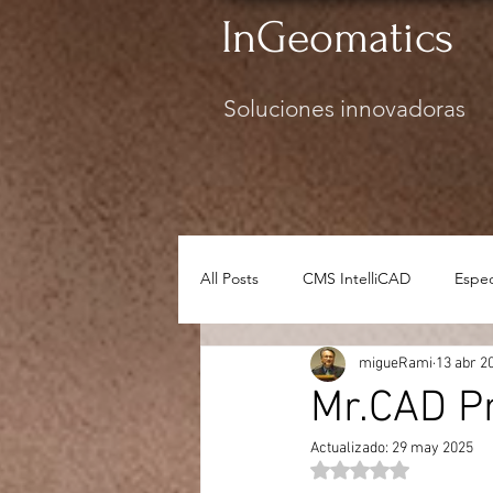
InGeomatics
Soluciones innovadoras
All Posts
CMS IntelliCAD
Espec
migueRami
13 abr 2
Seguridad
Mr.CAD Pr
Actualizado:
29 may 2025
Obtuvo NaN de 5 estr